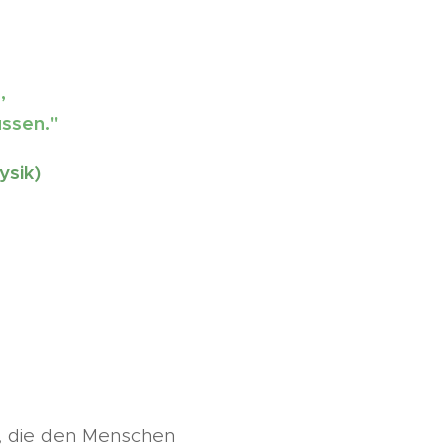
,
ussen."
ysik
)
, die den Menschen