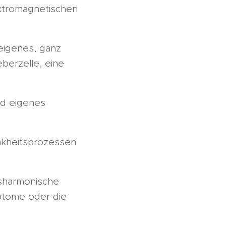
ektromagnetischen
 eigenes, ganz
berzelle, eine
nd eigenes
ankheitsprozessen
sharmonische
mptome oder die